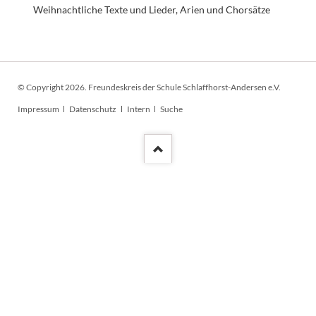
Weihnachtliche Texte und Lieder, Arien und Chorsätze
© Copyright 2026. Freundeskreis der Schule Schlaffhorst-Andersen e.V.
Navigation
Impressum
Datenschutz
Intern
Suche
überspringen