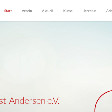
Start
Verein
Aktuell
Kurse
Literatur
Adr
Konzept
Kurs 1 - März 2026
Publikationen des V
Schwingen
Kurs 2 - April 2026
Geschichte
„Jubiläumskurs" - Mai 2026
Satzung
Kurs 3 - Juni 2026
Mitglied werden
Kurs 4 - Oktober 2026
Kurs 5 - November 2026
st-Andersen e.V.