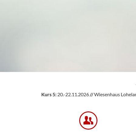
Kurs 5:
20.-22.11.2026
//
Wiesenhaus Lohelan